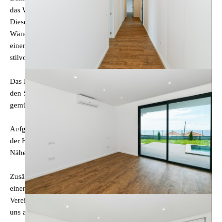
das Wohnzimmer, das Esszimmer und die Küche kombiniert.
Dieser Bereich ist dank der großen Fenster, die sich entlang der
Wände erstrecken, von natürlichem Licht durchflutet und bietet
einen atemberaubenden Panoramablick auf die Landschaft. Die
stilvolle Küche ist komplett ausgestattet.
Das Haus verfügt über drei schöne Suiten mit großen Fenstern in
den Schlafzimmern, die natürliches Licht hereinlassen und eine
gemütliche Atmosphäre schaffen.
Aufgrund ihrer Lage bietet die Villa ein ruhiges Erlebnis, abseits
der Hektik der Stadt, die für ihre natürliche Schönheit und die
Nähe zum Meer bekannt ist.
Zusätzlich zu den oben genannten Merkmalen bietet es auch
einen geräumigen Parkplatz für vier oder mehr Fahrzeuge.
Vereinbaren Sie jetzt Ihren Besuch und nehmen Sie Kontakt mit
uns auf.