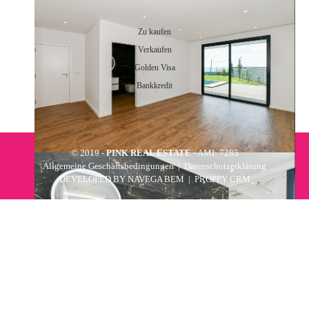
DIENSTLEISTUNGEN
Zu kaufen
Verkaufen
Golden Visa
Bankkredit
© 2019 -
PINK REAL ESTATE
- AMI: 7285
Allgemeine Geschäftsbedingungen
|
Datenschutzerklärung
DEVELOPED BY
NAVEGA BEM
|
PROPPY CRM