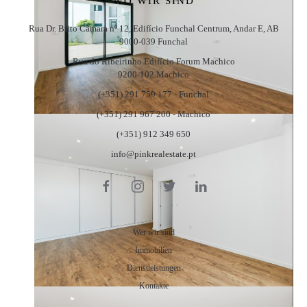
WO WIR SIND
Rua Dr. Brito Câmara nº 12, Edifício Funchal Centrum, Andar E, AB
9000-039 Funchal
Rua do Ribeirinho Edifício Forum Machico
9200-102 Machico
(+351) 291 759 177 - Funchal
(+351) 291 967 200 - Machico
(+351) 912 349 650
info@pinkrealestate.pt
MENU
Wer wir sind
Immobilien
Dienstleistungen
Kontakte