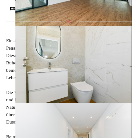
3
4
260QM
260QM
908QM
Einstöckige Villa mit 3 Schlafzimmern, freistehend in Água de
Pena, Gemeinde Machico.
Diese spektakuläre Villa verbindet modernen Komfort mit der
Ruhe der Gegend. Diese Immobilie bietet eine Reihe
bemerkenswerter Merkmale, die sie zu einem perfekten Ort zum
Leben machen.
Die Villa verfügt über ein modernes Design mit klaren Linien
und hochwertigen Materialien, die sich nahtlos in die umliegende
Naturlandschaft einfügen. Der Außenbereich des Hauses verfügt
über einen großen Garten mit einem Swimmingpool und einer
Dusche, in dem Sie ein entspannendes Bad genießen können.
Beim Betreten werden Sie von einem offenen Raum begrüßt, der