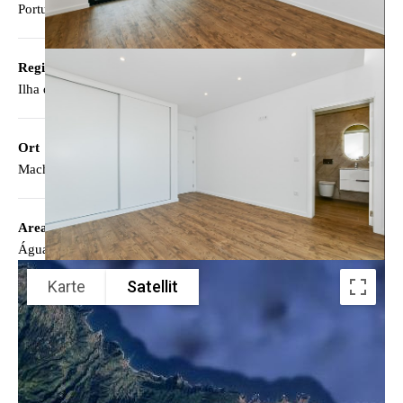
Portugal
Region
Ilha da Madeira
Ort
Machico
Area
Água de Pena
Karte
Satellit