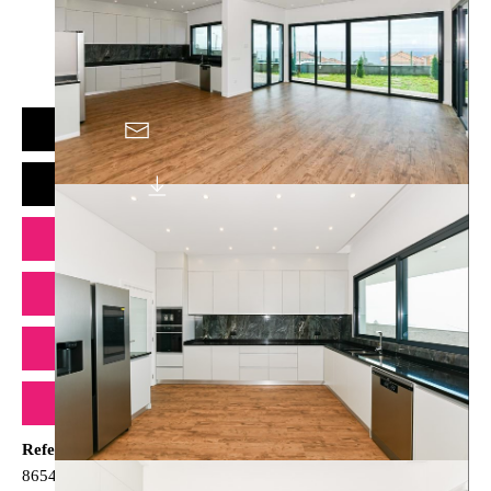
info@pinkrealestate.pt
(+351) 291 759 177
MEHR INFO ANFORDERN
PDF RUNTERLADEN
MEHR INFORMATION
360 ANSICHT
EIGENSCHAFTEN
STANDORT
Referenz
8654