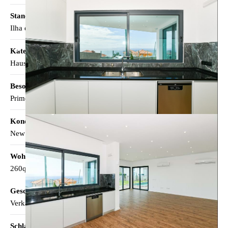
Standort
Ilha da Madeira, Machico, Água de Pena
Kategorie
Haus
Besonderheiten
Prime
Kondition
New
Wohnflaeche
260qm
Geschaeftsart
Verkauf
Schlafzimmer