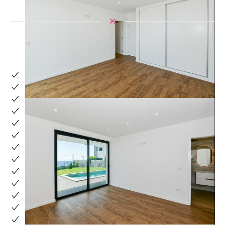
Eigenschaften
WC mit natürlicher Belüftung
Akkumulatorlaufzeit
Einbauschränke
Schwimmender Boden
Küche : Ausgestattet
Klimaanlage
Solarpanel: Thermosiphon
Nicht überdachter Parkplatz: 2
Schwimmbad
Garten
Lagerraum
Angepasst für Personen mit eingeschränkter Mobilit