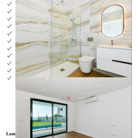
Ruhiger ort
Etagen: 1º
Doppelte Gläser
öffentlicher Verkehr
Meerblick
Video-Gegensprechanlage
Ausrichtung: Süden
Terrassen
Garage
Baujahr
2024
Zentrale Lage
Standort
Land