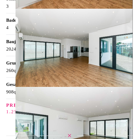
3
Badezimmer
4
Baujahr
2024
Grundstueck
260qm
Gesamt Haus
908qm
PREIS
1.250.000€