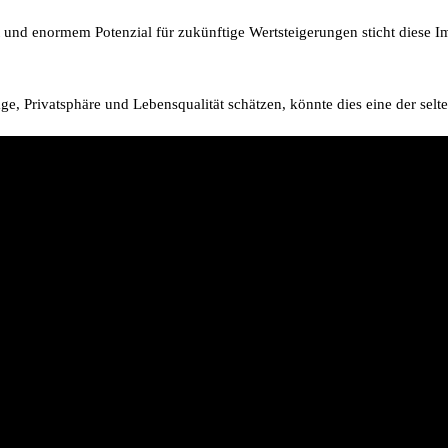
 und enormem Potenzial für zukünftige Wertsteigerungen sticht diese I
Privatsphäre und Lebensqualität schätzen, könnte dies eine der selten