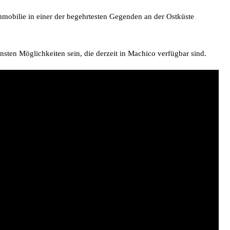
mmobilie in einer der begehrtesten Gegenden an der Ostküste
sten Möglichkeiten sein, die derzeit in Machico verfügbar sind.