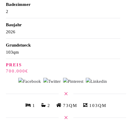
Badezimmer
2
Baujahr
2026
Grundstueck
103qm
PREIS
700.000€
1
2
73QM
103QM