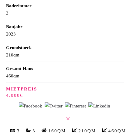
Badezimmer
3
Baujahr
2023
Grundstueck
210qm
Gesamt Haus
460qm
MIETPREIS
4.000€
3
3
160QM
210QM
460QM