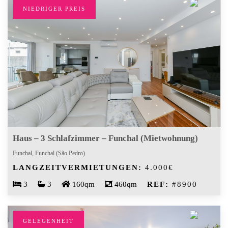
NIEDRIGER PREIS
Haus – 3 Schlafzimmer – Funchal (Mietwohnung)
Funchal, Funchal (São Pedro)
LANGZEITVERMIETUNGEN:
4.000€
3
3
160qm
460qm
REF:
#8900
GELEGENHEIT