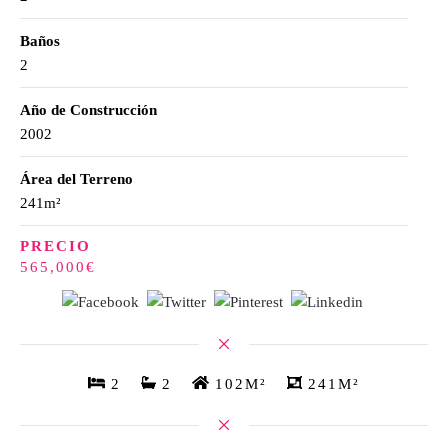
Baños
2
Año de Construcción
2002
Área del Terreno
241m²
PRECIO
565,000€
2
2
102M²
241M²