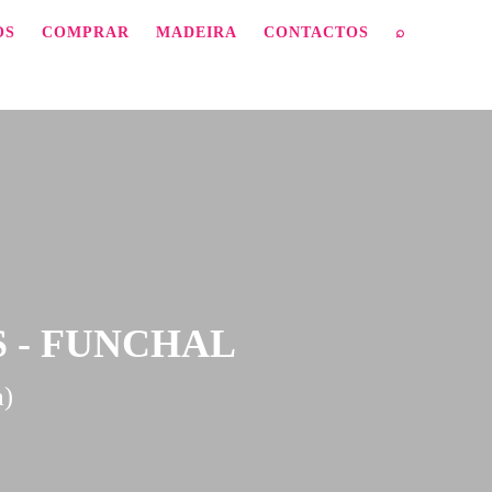
OS
COMPRAR
MADEIRA
CONTACTOS
⌕
 - FUNCHAL
a)