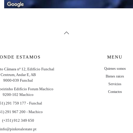
ONDE ESTAMOS
MENU
Quienes somos
ito Câmara nº 12, Edifício Funchal
Centrum, Andar E, AB
Bienes raices
9000-039 Funchal
Servicios
beirinho Edifício Forum Machico
Contactos
9200-102 Machico
51) 291 759 177 - Funchal
51) 291 967 200 - Machico
(+351) 912 349 650
info@pinkrealestate.pt