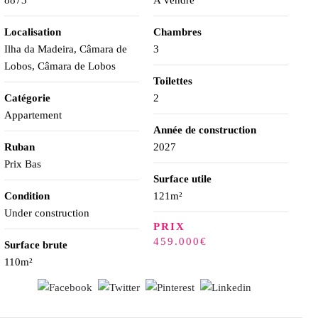
8873
À vendre
Localisation
Chambres
Ilha da Madeira, Câmara de
3
Lobos, Câmara de Lobos
Toilettes
Catégorie
2
Appartement
Année de construction
Ruban
2027
Prix Bas
Surface utile
Condition
121m²
Under construction
PRIX
459.000€
Surface brute
110m²