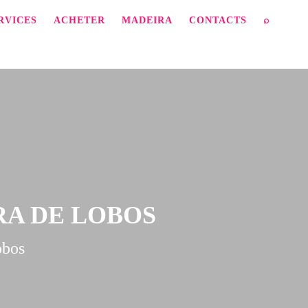
RVICES
ACHETER
MADEIRA
CONTACTS
⌕
RA DE LOBOS
obos