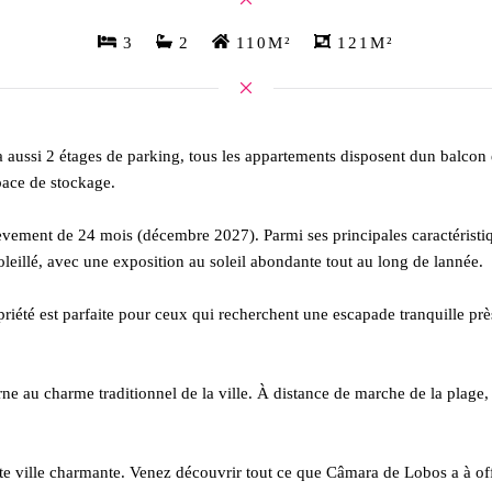
3
2
110M²
121M²
 y a aussi 2 étages de parking, tous les appartements disposent dun balcon
pace de stockage.
vement de 24 mois (décembre 2027). Parmi ses principales caractéristi
oleillé, avec une exposition au soleil abondante tout au long de lannée.
riété est parfaite pour ceux qui recherchent une escapade tranquille près
e au charme traditionnel de la ville. À distance de marche de la plage, d
 ville charmante. Venez découvrir tout ce que Câmara de Lobos a à offri