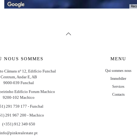
Racc
Ù NOUS SOMMES
MENU
Qui sommes nous
ito Câmara nº 12, Edifício Funchal
Centrum, Andar E, AB
Immobilier
9000-039 Funchal
Services
beirinho Edifício Forum Machico
Contacts
9200-102 Machico
51) 291 759 177 - Funchal
51) 291 967 200 - Machico
(+351) 912 349 650
info@pinkrealestate.pt