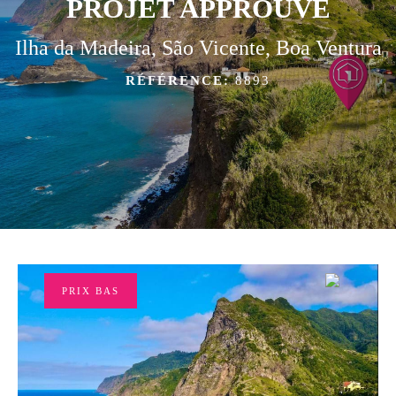
PROJET APPROUVÉ
Ilha da Madeira, São Vicente, Boa Ventura
RÉFÉRENCE:
8893
PRIX BAS