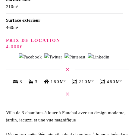
210m²
Surface extérieur
460m²
PRIX DE LOCATION
4.000€
3
3
160M²
210M²
460M²
Villa de 3 chambres à louer à Funchal avec un design moderne,
jardin, jacuzzi et une vue magnifique
Découvrez cette élégante villa de 3 chambres à louer, située dans