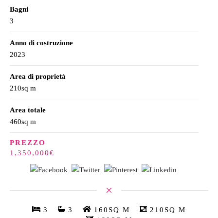
Bagni
3
Anno di costruzione
2023
Area di proprietà
210sq m
Area totale
460sq m
PREZZO
1,350,000€
3
3
160SQ M
210SQ M