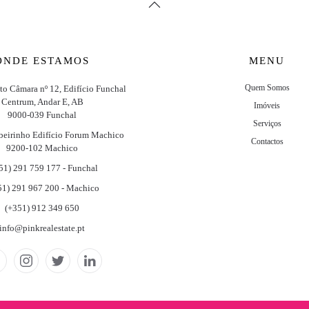
ONDE ESTAMOS
MENU
Quem Somos
ito Câmara nº 12, Edifício Funchal
Centrum, Andar E, AB
Imóveis
9000-039 Funchal
Serviços
beirinho Edifício Forum Machico
Contactos
9200-102 Machico
51) 291 759 177 - Funchal
51) 291 967 200 - Machico
(+351) 912 349 650
info@pinkrealestate.pt