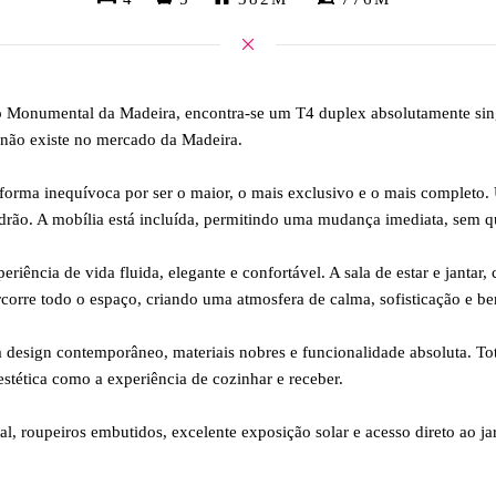
 Monumental da Madeira, encontra-se um T4 duplex absolutamente singula
 não existe no mercado da Madeira.
e forma inequívoca por ser o maior, o mais exclusivo e o mais comple
drão. A mobília está incluída, permitindo uma mudança imediata, sem 
iência de vida fluida, elegante e confortável. A sala de estar e jantar,
ercorre todo o espaço, criando uma atmosfera de calma, sofisticação e be
ia design contemporâneo, materiais nobres e funcionalidade absoluta. 
estética como a experiência de cozinhar e receber.
al, roupeiros embutidos, excelente exposição solar e acesso direto ao 